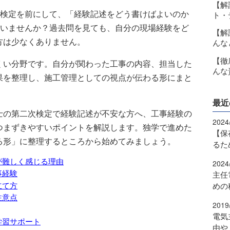
【解
検定を前にして、「経験記述をどう書けばよいのか
ト・
いませんか？過去問を見ても、自分の現場経験をど
【解
方は少なくありません。
んな
【徹
くい分野です。自分が関わった工事の内容、担当した
んな
果を整理し、施工管理としての視点が伝わる形にまと
最近
士の第二次検定で経験記述が不安な方へ、工事経験の
2024
つまずきやすいポイントを解説します。独学で進めた
【保
る形」に整理するところから始めてみましょう。
るた
が難しく感じる理由
2024
事経験
主任
立て方
めの
注意点
2019
電気
学習サポート
由や