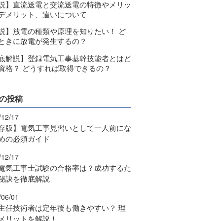
説】直流送電と交流送電の特徴やメリッ
デメリット、違いについて
説】放電の種類や原理を知りたい！ ど
ときに放電が発生するの？
底解説】登録電気工事基幹技能者とはど
資格？ どうすれば取得できるの？
の投稿
/12/17
存版】電気工事見習いとして一人前にな
めの必須ガイド
/12/17
電気工事士試験の合格率は？成功するた
秘訣を徹底解説
/06/01
主任技術者は定年後も働きやすい？ 理
メリットを解説！