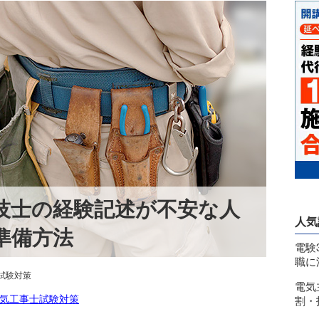
技士の経験記述が不安な人
人気
準備方法
電験
職に
試験対策
電気
気工事士試験対策
割・