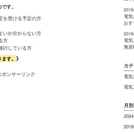
めです。
2019
電気
定を受ける予定の方
おす
よいか分からない方
2019
電気
る方
無資
検討している方
きます。
》
カテ
スポンサーリンク
電気
電気
月別
202
201