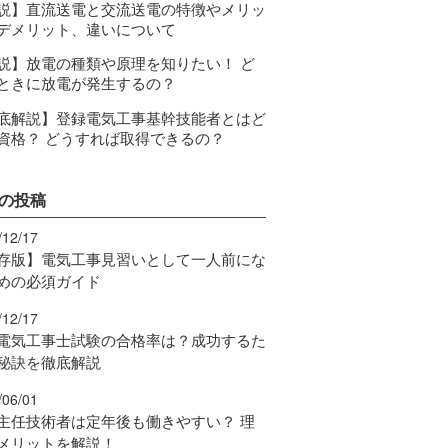
説】直流送電と交流送電の特徴やメリッ
デメリット、違いについて
説】放電の種類や原理を知りたい！ ど
ときに放電が発生するの？
底解説】登録電気工事基幹技能者とはど
資格？ どうすれば取得できるの？
の投稿
/12/17
存版】電気工事見習いとして一人前にな
めの必須ガイド
/12/17
電気工事士試験の合格率は？成功するた
秘訣を徹底解説
/06/01
主任技術者は定年後も働きやすい？ 理
メリットを解説！