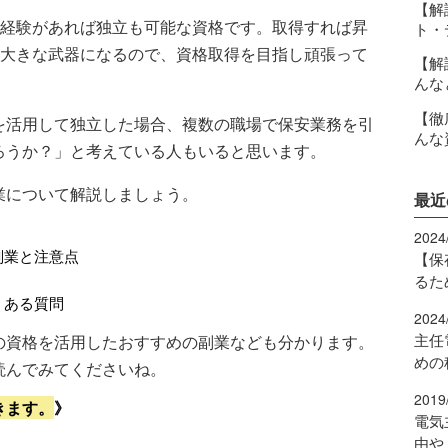
【解
経験があれば独立も可能な資格です。取得すれば昇
ト・
大きな武器になるので、資格取得を目指し頑張って
【解
んな
【徹
を活用して独立した場合、複数の職場で保安業務を引
んな
ろうか？」と考えている人もいると思います。
業について解説しましょう。
最近
2024
副業と注意点
【保
るた
くある質問
2024
主任
の資格を活用したおすすめの副業なども分かります。
めの
読んでみてくださいね。
2019
きます。
》
電気
由や