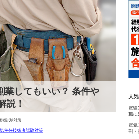
副業してもいい？ 条件や
人気
解説！
電験
職に
術者試験対策
電気
気主任技術者試験対策
割・