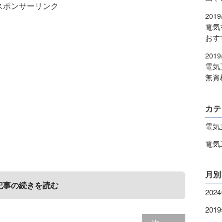
スポンサーリンク
2019
電気
おす
2019
電気
無資
カテ
電気
電気
月別
記事の続きを読む
202
201