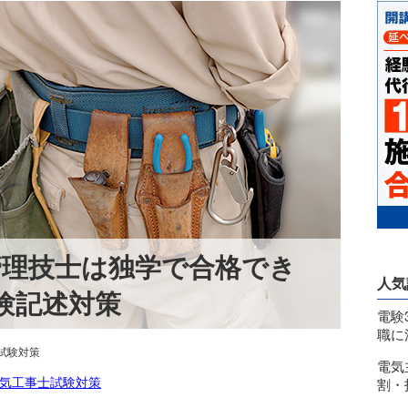
管理技士は独学で合格でき
人気
験記述対策
電験
職に
試験対策
電気
気工事士試験対策
割・