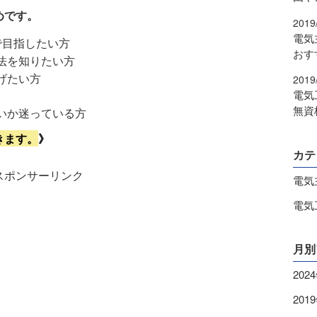
めです。
2019
電気
で目指したい方
おす
法を知りたい方
げたい方
2019
電気
無資
いか迷っている方
きます。
》
カテ
スポンサーリンク
電気
電気
月別
202
201