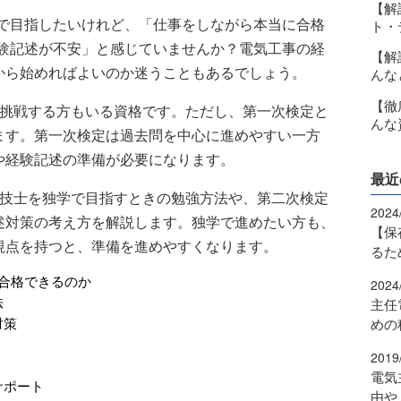
【解
で目指したいけれど、「仕事をしながら本当に合格
ト・
験記述が不安」と感じていませんか？電気工事の経
【解
から始めればよいのか迷うこともあるでしょう。
んな
【徹
で挑戦する方もいる資格です。ただし、第一次検定と
んな
ます。第一次検定は過去問を中心に進めやすい一方
や経験記述の準備が必要になります。
最近
理技士を独学で目指すときの勉強方法や、第二次検定
2024
述対策の考え方を解説します。独学で進めたい方も、
【保
視点を持つと、準備を進めやすくなります。
るた
合格できるのか
2024
法
主任
対策
めの
2019
電気
サポート
由や