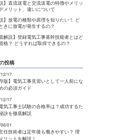
説】直流送電と交流送電の特徴やメリッ
デメリット、違いについて
説】放電の種類や原理を知りたい！ ど
ときに放電が発生するの？
底解説】登録電気工事基幹技能者とはど
資格？ どうすれば取得できるの？
の投稿
/12/17
存版】電気工事見習いとして一人前にな
めの必須ガイド
/12/17
電気工事士試験の合格率は？成功するた
秘訣を徹底解説
/06/01
主任技術者は定年後も働きやすい？ 理
メリットを解説！