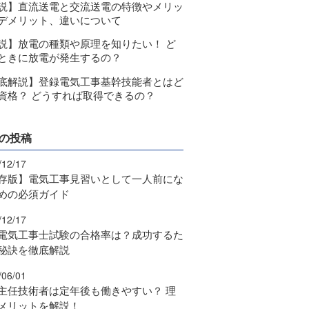
説】直流送電と交流送電の特徴やメリッ
デメリット、違いについて
説】放電の種類や原理を知りたい！ ど
ときに放電が発生するの？
底解説】登録電気工事基幹技能者とはど
資格？ どうすれば取得できるの？
の投稿
/12/17
存版】電気工事見習いとして一人前にな
めの必須ガイド
/12/17
電気工事士試験の合格率は？成功するた
秘訣を徹底解説
/06/01
主任技術者は定年後も働きやすい？ 理
メリットを解説！