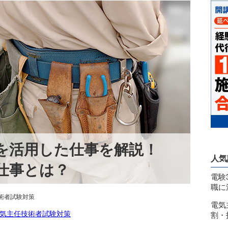
を活用した仕事を解説！
人気
仕事とは？
電験
職に
術者試験対策
電気
気主任技術者試験対策
割・