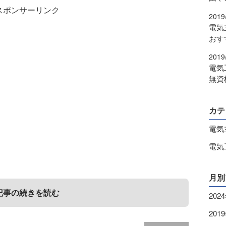
スポンサーリンク
2019
電気
おす
2019
電気
無資
カテ
電気
電気
月別
記事の続きを読む
202
201