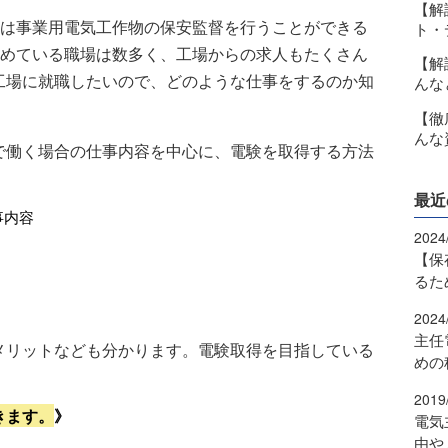
【解
は事業用電気工作物の保安監督を行うことができる
ト・
めている職場は数多く、工場からの求人もたくさん
【解
工場に就職したいので、どのような仕事をするのか知
んな
【徹
んな
で働く場合の仕事内容を中心に、電験を取得する方法
最近
事内容
2024
【保
るた
2024
主任
メリットなども分かります。電験取得を目指している
めの
2019
きます。
》
電気
由や