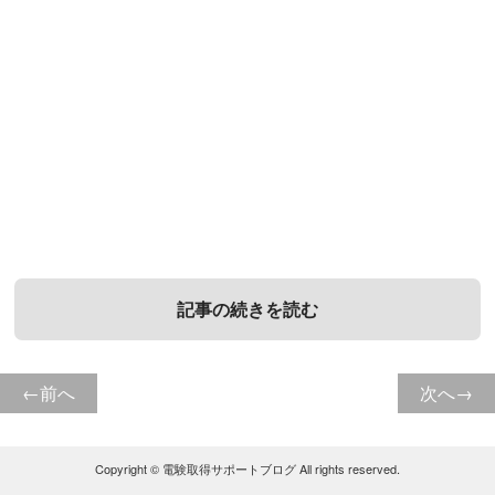
記事の続きを読む
前へ
次へ
1．
3．
5．
電気設備とは？
電気主任技術者と電気工事士の違
電気設備の耐用年数に関するよく
い
ある質問
電気設備とは、前述したように電気を安全に取り扱うた
Copyright ©
電験取得サポートブログ
All rights reserved.
めに作られた設備の総称です。電気を作り出す発電設備
電気主任技術者は、事業用電気工作物の保安監督を行う
Q．定期点検はどのくらいの頻度で行ったらよいのでし