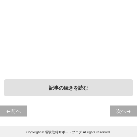
記事の続きを読む
前へ
次へ
1．
3．
電気工事士資格は独学で取得でき
電気工事士資格の独学合格に関す
る？
るよくある質問
Copyright ©
電験取得サポートブログ
All rights reserved.
電気工事士資格は、独学で取得できるのでしょうか。電
最後に、電気工事士資格の独学合格に関するよくある質