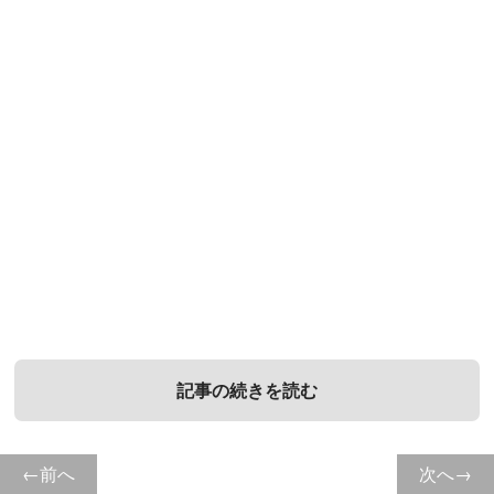
記事の続きを読む
前へ
次へ
1．
3．
5．
7．
電験とは
電験とエネ管の違いは？
電気主任技術者の試験について
電験・エネ管に関するよくある