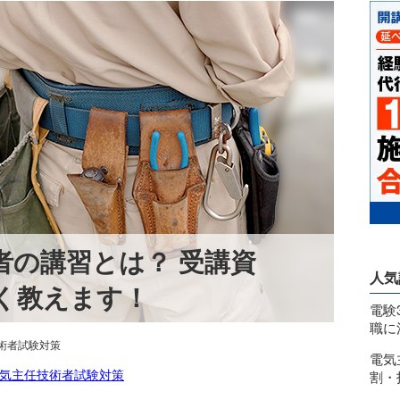
者の講習とは？ 受講資
人気
く教えます！
電験
職に
術者試験対策
電気
気主任技術者試験対策
割・