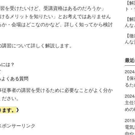
【解
習を受けたいけど、受講資格はあるのだろうか」
ト・
けるメリットを知りたい」とお考えではありません
【解
るか・会場はどこなのかなど、詳しく知ってから検討
んな
【徹
んな
の講習について詳しく解説します。
最近
るには？
て
2024
【保
るよくある質問
るた
事従事者の講習を受けるために必要なことがよく分か
2024
ください。
主任
めの
きます。
》
2019
スポンサーリンク
電気
由や