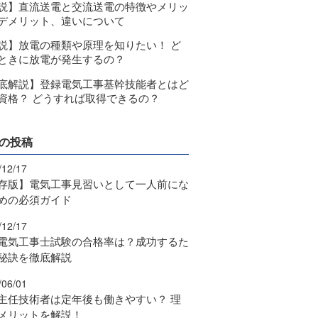
説】直流送電と交流送電の特徴やメリッ
デメリット、違いについて
説】放電の種類や原理を知りたい！ ど
ときに放電が発生するの？
底解説】登録電気工事基幹技能者とはど
資格？ どうすれば取得できるの？
の投稿
/12/17
存版】電気工事見習いとして一人前にな
めの必須ガイド
/12/17
電気工事士試験の合格率は？成功するた
秘訣を徹底解説
/06/01
主任技術者は定年後も働きやすい？ 理
メリットを解説！