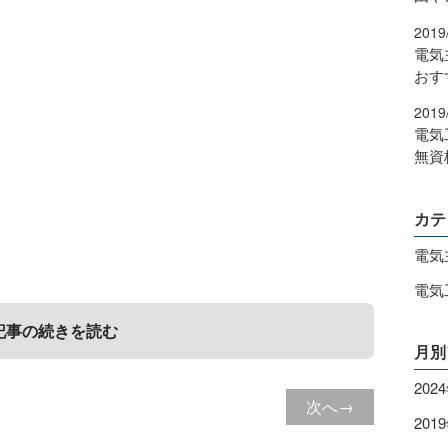
2019
電気
おす
2019
電気
無資
カテ
電気
電気
記事の続きを読む
月別
202
次へ
者とは？
者の講習について
201