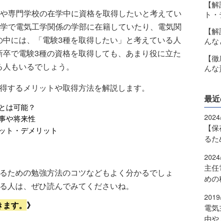
【解
や専門学校の在学中に資格を取得したいと考えてい
ト・
学で電気工学関係の学部に在籍していたり、電気関
【解
の中には、「電験3種を取得したい」と考えている人
んな
新卒で電験3種の資格を取得しても、あまり役に立た
【徹
る人もいるでしょう。
んな
取得するメリットや取得方法を解説します。
最近
とは可能？
2024
事や将来性
【保
ット・デメリット
るた
2024
主任
するための勉強方法のコツなどもよく分かるでしょ
めの
いる人は、ぜひ読んでみてくださいね。
2019
きます。
》
電気
由や