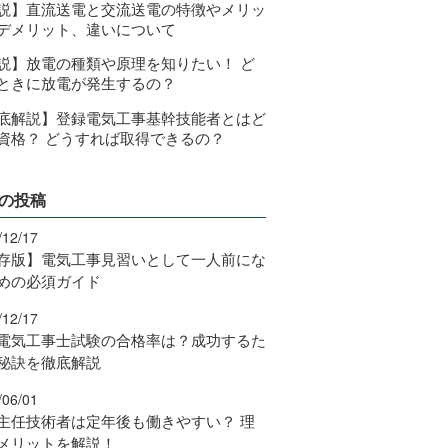
説】直流送電と交流送電の特徴やメリッ
デメリット、違いについて
説】放電の種類や原理を知りたい！ ど
ときに放電が発生するの？
底解説】登録電気工事基幹技能者とはど
資格？ どうすれば取得できるの？
の投稿
/12/17
存版】電気工事見習いとして一人前にな
めの必須ガイド
/12/17
電気工事士試験の合格率は？成功するた
秘訣を徹底解説
/06/01
主任技術者は定年後も働きやすい？ 理
メリットを解説！