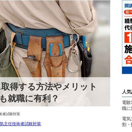
に取得する方法やメリット
人気
でも就職に有利？
電験
職に
術者試験対策
電気
気主任技術者試験対策
割・