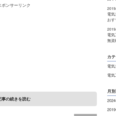
スポンサーリンク
2019
電気
おす
2019
電気
無資
カテ
電気
電気
月別
記事の続きを読む
202
201